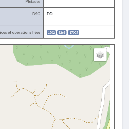
Pleiades
DSG
DD
ces et opérations liées
1502
8268
17005