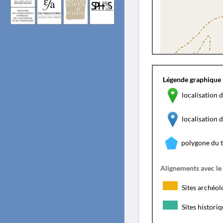
Légende graphique 
localisation d
localisation
polygone du 
Alignements avec le
Sites archéol
Sites histori