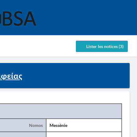
Lister les notices (3)
μφείας
Nomos
Messénie