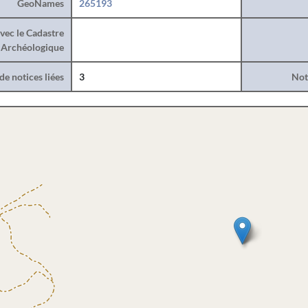
GeoNames
265193
vec le Cadastre
Archéologique
e notices liées
3
Noti