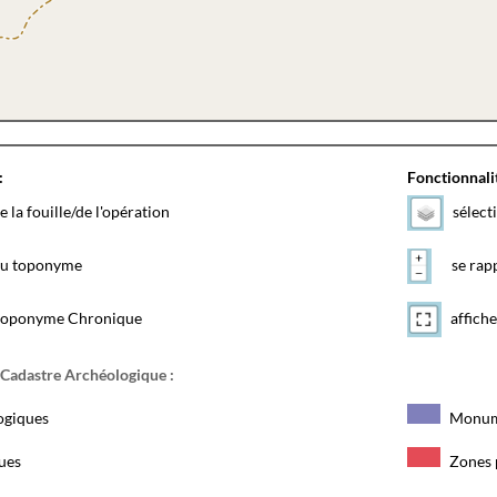
:
Fonctionnalit
e la fouille/de l'opération
sélect
 du toponyme
se rapp
toponyme Chronique
affiche
 Cadastre Archéologique :
ogiques
Monum
ques
Zones 