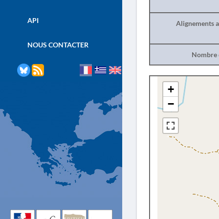
API
Alignements a
NOUS CONTACTER
Nombre d
+
−