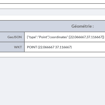
Géométrie :
GeoJSON
{"type":"Point","coordinates":[22.066667,37.116667]}
WKT
POINT (22.066667 37.116667)