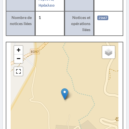
Ηράκλειο
Nombre de
1
Notices et
21667
notices liées
opérations
liées
+
−