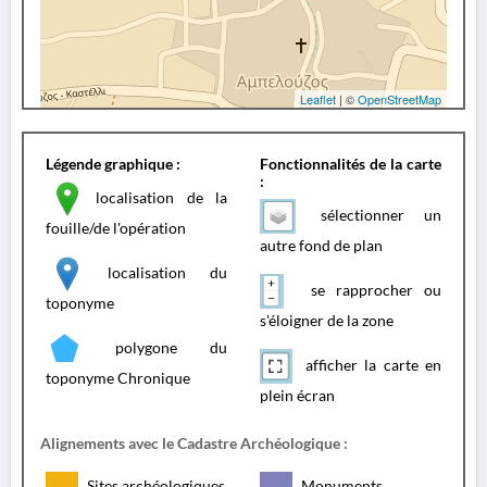
Leaflet
| ©
OpenStreetMap
Légende graphique :
Fonctionnalités de la carte
:
localisation de la
sélectionner un
fouille/de l'opération
autre fond de plan
localisation du
se rapprocher ou
toponyme
s'éloigner de la zone
polygone du
afficher la carte en
toponyme Chronique
plein écran
Alignements avec le Cadastre Archéologique :
Sites archéologiques
Monuments