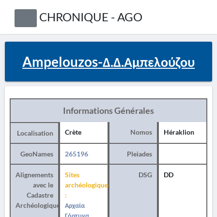
CHRONIQUE - AGO
Ampelouzos-Δ.Δ.Αμπελούζου
Informations Générales
Crète
Nomos
Héraklion
Localisation
GeoNames
265196
Pleiades
Alignements
Sites
DSG
DD
avec le
archéologiques
Cadastre
:
Archéologique
Αρχαία
Γόρτυνα,