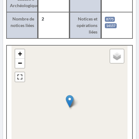
Archéologique
Nombre de
2
Notices et
8775
notices liées
opérations
14157
liées
+
−