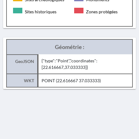
Sites historiques
Zones protégées
Géométrie :
{"type":"Point","coordinates":
GeoJSON
[22.616667,37.033333]}
WKT
POINT (22.616667 37.033333)