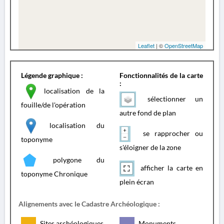
Leaflet
| ©
OpenStreetMap
Légende graphique :
Fonctionnalités de la carte
:
localisation de la
sélectionner un
fouille/de l'opération
autre fond de plan
localisation du
se rapprocher ou
toponyme
s'éloigner de la zone
polygone du
afficher la carte en
toponyme Chronique
plein écran
Alignements avec le Cadastre Archéologique :
Sites archéologiques
Monuments