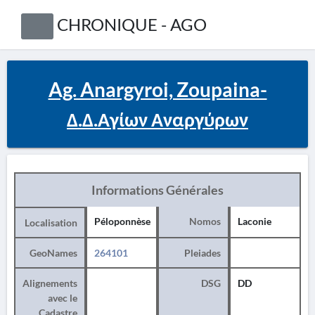
CHRONIQUE - AGO
Ag. Anargyroi, Zoupaina-
Δ.Δ.Αγίων Αναργύρων
Informations Générales
Péloponnèse
Nomos
Laconie
Localisation
GeoNames
264101
Pleiades
Alignements
DSG
DD
avec le
Cadastre