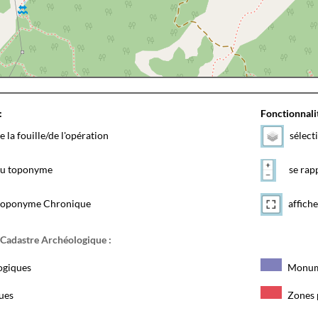
:
Fonctionnalit
e la fouille/de l'opération
sélect
 du toponyme
se rapp
toponyme Chronique
affiche
 Cadastre Archéologique :
ogiques
Monum
ques
Zones 