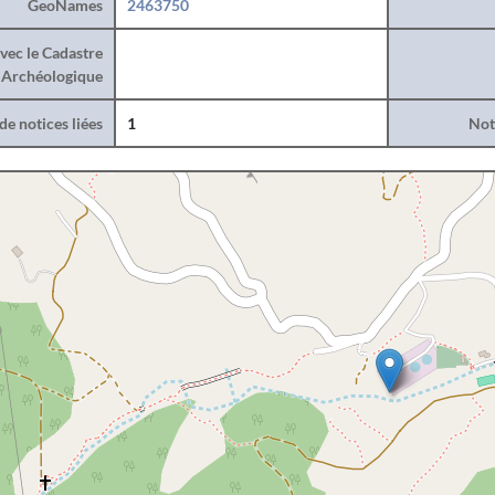
GeoNames
2463750
vec le Cadastre
Archéologique
e notices liées
1
Noti