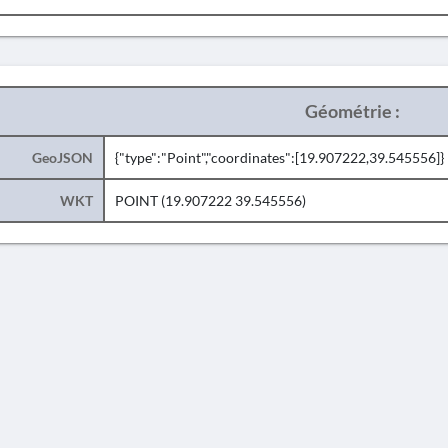
Géométrie :
GeoJSON
{"type":"Point","coordinates":[19.907222,39.545556]}
WKT
POINT (19.907222 39.545556)