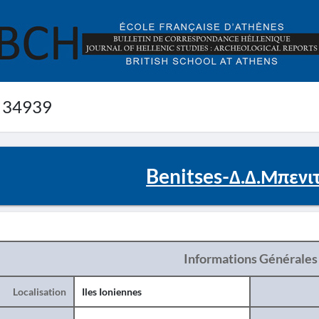
 34939
Benitses-Δ.Δ.Μπενι
Informations Générales
Localisation
Iles Ioniennes