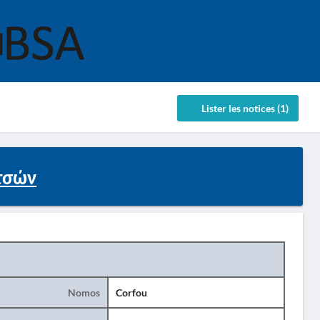
Lister les notices (1)
τσών
Nomos
Corfou