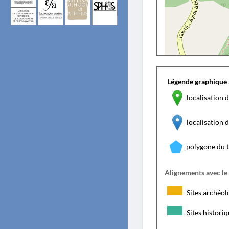
Légende graphique 
localisation d
localisation
polygone du 
Alignements avec le
Sites archéol
Sites histori