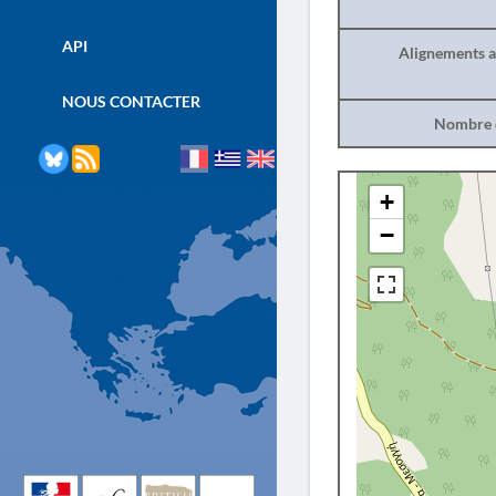
API
Alignements a
NOUS CONTACTER
Nombre d
+
−