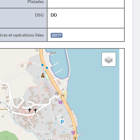
Pleiades
DSG
DD
ces et opérations liées
20777