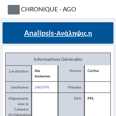
CHRONIQUE - AGO
Analipsis-Ανάληψις,η
Informations Générales
Iles
Nomos
Corfou
Localisation
Ioniennes
GeoNames
2463795
Pleiades
Alignements
DSG
PPL
avec le
Cadastre
Archéologique