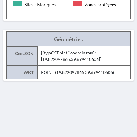
Sites historiques
Zones protégées
Géométrie :
{"type":"Point","coordinates":
GeoJSON
[19.822097865,39.699410606]}
WKT
POINT (19.822097865 39.699410606)