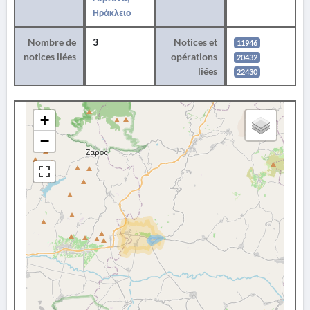
Ηράκλειο
Nombre de
3
Notices et
11946
notices liées
opérations
20432
liées
22430
+
−