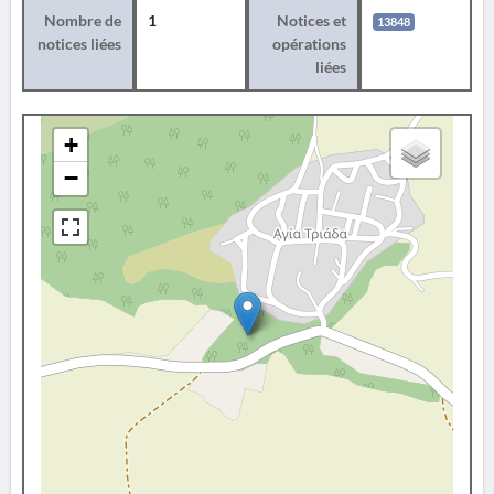
Nombre de
1
Notices et
13848
notices liées
opérations
liées
+
−