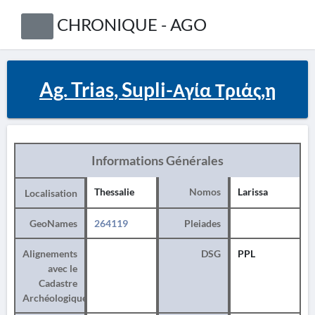
CHRONIQUE - AGO
Ag. Trias, Supli-Αγία Τριάς,η
Informations Générales
Thessalie
Nomos
Larissa
Localisation
GeoNames
264119
Pleiades
Alignements
DSG
PPL
avec le
Cadastre
Archéologique