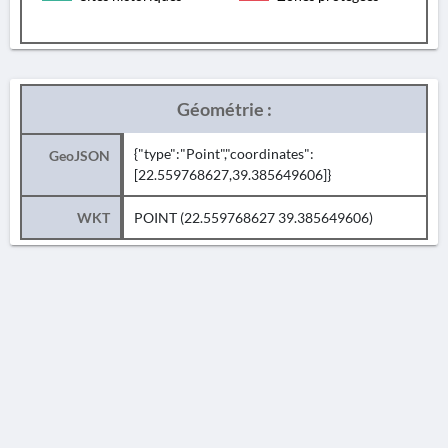
Géométrie :
{"type":"Point","coordinates":
GeoJSON
[22.559768627,39.385649606]}
WKT
POINT (22.559768627 39.385649606)