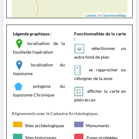
Leaflet
| ©
OpenStreetMap
Légende graphique :
Fonctionnalités de la carte
:
localisation de la
sélectionner un
fouille/de l'opération
autre fond de plan
localisation du
se rapprocher ou
toponyme
s'éloigner de la zone
polygone du
afficher la carte en
toponyme Chronique
plein écran
Alignements avec le Cadastre Archéologique :
Sites archéologiques
Monuments
Sites historiques
Zones protégées