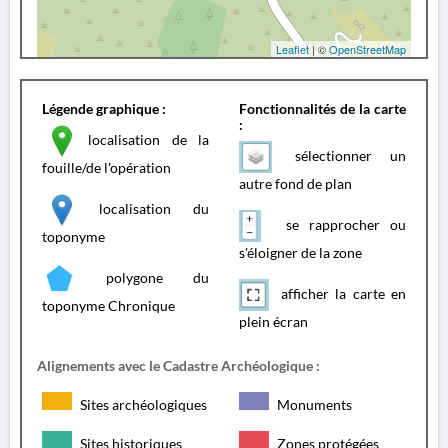
Leaflet
| ©
OpenStreetMap
Légende graphique :
Fonctionnalités de la carte
:
localisation de la
sélectionner un
fouille/de l'opération
autre fond de plan
localisation du
se rapprocher ou
toponyme
s'éloigner de la zone
polygone du
afficher la carte en
toponyme Chronique
plein écran
Alignements avec le Cadastre Archéologique :
Sites archéologiques
Monuments
Sites historiques
Zones protégées