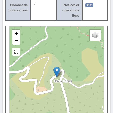
Nombre de
1
Notices et
9533
notices liées
opérations
liées
+
−