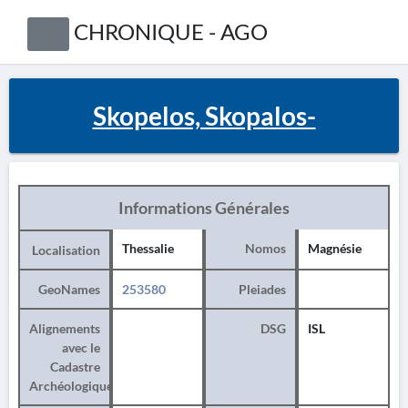
CHRONIQUE - AGO
Skopelos, Skopalos-
Informations Générales
Thessalie
Nomos
Magnésie
Localisation
GeoNames
253580
Pleiades
Alignements
DSG
ISL
avec le
Cadastre
Archéologique