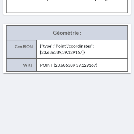
Géométrie :
{"type":"Point","coordinates":
GeoJSON
[23.686389,39.129167]}
WKT
POINT (23.686389 39.129167)