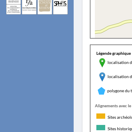
Légende graphique 
localisation d
localisation
polygone du 
Alignements avec le
Sites archéol
Sites histori