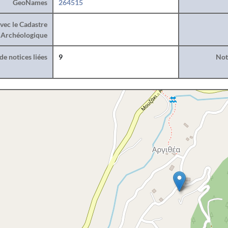
GeoNames
264515
vec le Cadastre
Archéologique
e notices liées
9
Noti