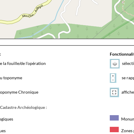
:
Fonctionnalit
e la fouille/de l'opération
sélect
 du toponyme
se rapp
toponyme Chronique
affiche
 Cadastre Archéologique :
ogiques
Monum
ques
Zones 