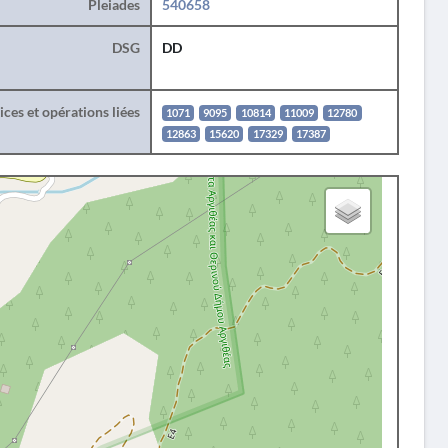
Pleiades
540658
DSG
DD
ces et opérations liées
1071
9095
10814
11009
12780
12863
15620
17329
17387