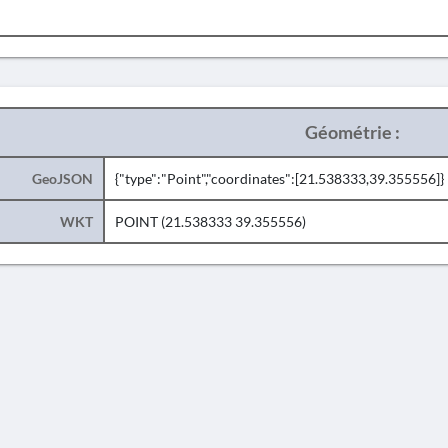
Géométrie :
GeoJSON
{"type":"Point","coordinates":[21.538333,39.355556]}
WKT
POINT (21.538333 39.355556)