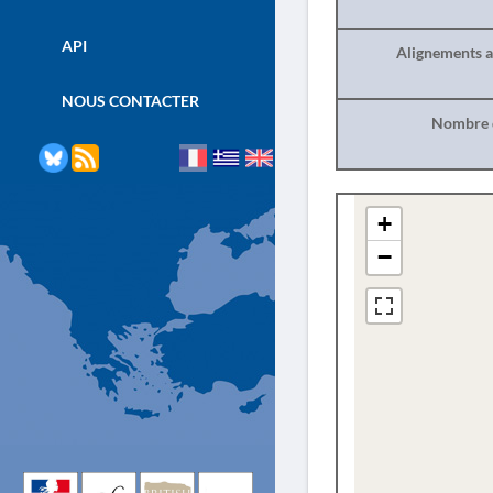
API
Alignements a
NOUS CONTACTER
Nombre d
+
−