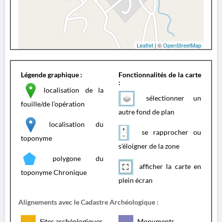
Leaflet
| ©
OpenStreetMap
Légende graphique :
Fonctionnalités de la carte
:
localisation de la
sélectionner un
fouille/de l'opération
autre fond de plan
localisation du
se rapprocher ou
toponyme
s'éloigner de la zone
polygone du
afficher la carte en
toponyme Chronique
plein écran
Alignements avec le Cadastre Archéologique :
Sites archéologiques
Monuments