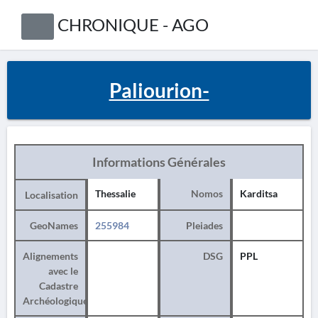
CHRONIQUE - AGO
Paliourion-
Informations Générales
Thessalie
Nomos
Karditsa
Localisation
GeoNames
255984
Pleiades
Alignements
DSG
PPL
avec le
Cadastre
Archéologique