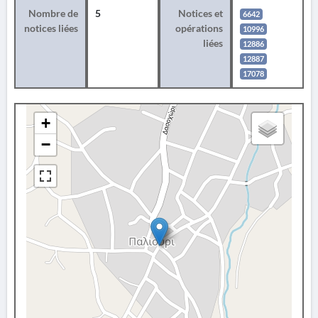
Nombre de
5
Notices et
6642
notices liées
opérations
10996
liées
12886
12887
17078
+
−