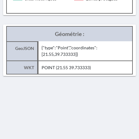
Géométrie :
{"type":"Point","coordinates":
GeoJSON
[21.55,39.733333]}
WKT
POINT (21.55 39.733333)