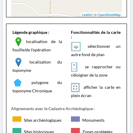
Leaflet
| ©
OpenStreetMap
Légende graphique :
Fonctionnalités de la carte
:
localisation de la
sélectionner un
fouille/de l'opération
autre fond de plan
localisation du
se rapprocher ou
toponyme
s'éloigner de la zone
polygone du
afficher la carte en
toponyme Chronique
plein écran
Alignements avec le Cadastre Archéologique :
Sites archéologiques
Monuments
Sites historiques
Zones protégées