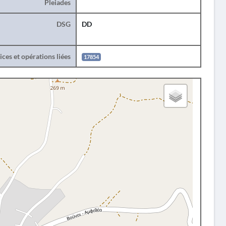
Pleiades
DSG
DD
ces et opérations liées
17854