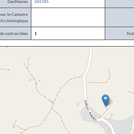
GeoNames
265185
vec le Cadastre
Archéologique
e notices liées
1
Noti