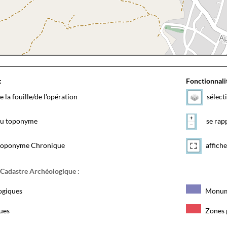
:
Fonctionnalit
e la fouille/de l'opération
sélect
 du toponyme
se rapp
toponyme Chronique
affiche
 Cadastre Archéologique :
ogiques
Monum
ques
Zones 