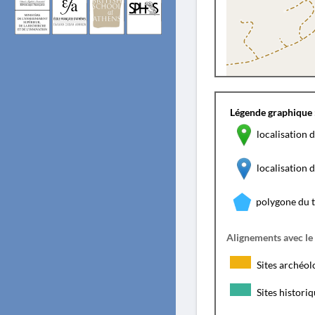
Légende graphique 
localisation d
localisation
polygone du 
Alignements avec le
Sites archéol
Sites histori