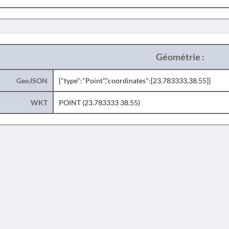
Géométrie :
GeoJSON
{"type":"Point","coordinates":[23.783333,38.55]}
WKT
POINT (23.783333 38.55)