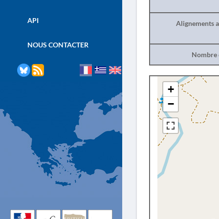
API
Alignements a
NOUS CONTACTER
Nombre d
+
−