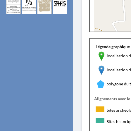
Légende graphique 
localisation d
localisation
polygone du 
Alignements avec le
Sites archéol
Sites histori