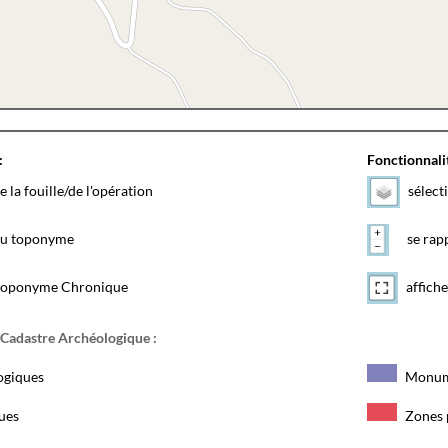
:
Fonctionnalit
e la fouille/de l'opération
sélect
 du toponyme
se rapp
toponyme Chronique
affiche
 Cadastre Archéologique :
ogiques
Monum
ques
Zones 