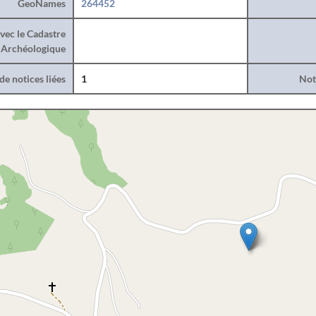
GeoNames
264452
vec le Cadastre
Archéologique
e notices liées
1
Noti