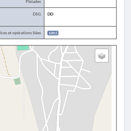
Pleiades
DSG
DD
ces et opérations liées
12811