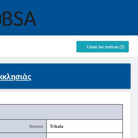
Lister les notices (1)
κκλησιάς
Nomos
Trikala