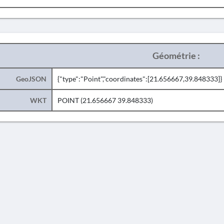
Géométrie :
GeoJSON
{"type":"Point","coordinates":[21.656667,39.848333]}
WKT
POINT (21.656667 39.848333)