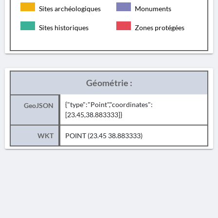
Sites archéologiques
Monuments
Sites historiques
Zones protégées
Géométrie :
{"type":"Point","coordinates":
GeoJSON
[23.45,38.883333]}
WKT
POINT (23.45 38.883333)