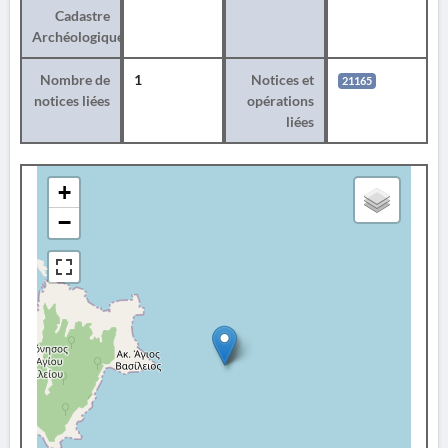
Cadastre
Archéologique
Nombre de
1
Notices et
21165
notices liées
opérations
liées
+
−