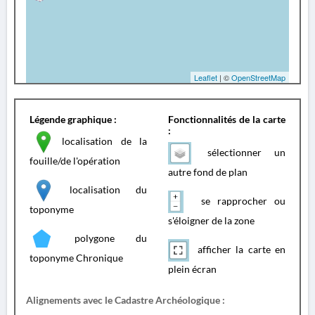
Leaflet
| ©
OpenStreetMap
Légende graphique :
Fonctionnalités de la carte
:
localisation de la
sélectionner un
fouille/de l'opération
autre fond de plan
localisation du
se rapprocher ou
toponyme
s'éloigner de la zone
polygone du
afficher la carte en
toponyme Chronique
plein écran
Alignements avec le Cadastre Archéologique :