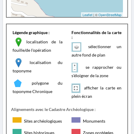
Leaflet
| ©
OpenStreetMap
Légende graphique :
Fonctionnalités de la carte
:
localisation de la
sélectionner un
fouille/de l'opération
autre fond de plan
localisation du
se rapprocher ou
toponyme
s'éloigner de la zone
polygone du
afficher la carte en
toponyme Chronique
plein écran
Alignements avec le Cadastre Archéologique :
Sites archéologiques
Monuments
Sites historiques
Zones protégées