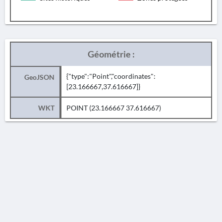
Géométrie :
{"type":"Point","coordinates":
GeoJSON
[23.166667,37.616667]}
WKT
POINT (23.166667 37.616667)