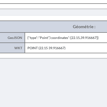
Géométrie :
GeoJSON
{"type":"Point","coordinates":[22.15,39.916667]}
WKT
POINT (22.15 39.916667)