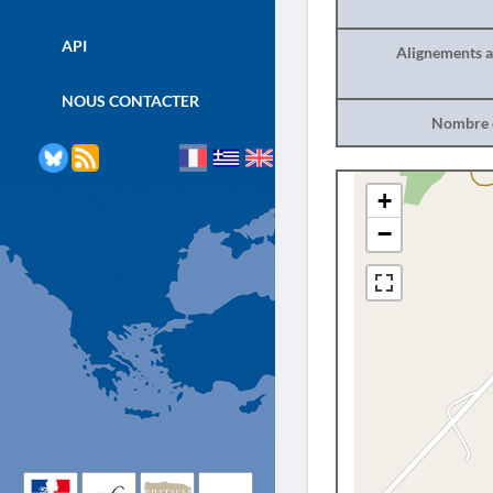
API
Alignements a
NOUS CONTACTER
Nombre d
+
−