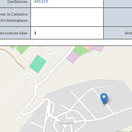
GeoNames
445379
vec le Cadastre
Archéologique
e notices liées
1
Noti