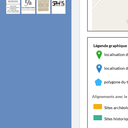
Légende graphique 
localisation d
localisation
polygone du 
Alignements avec le
Sites archéol
Sites histori