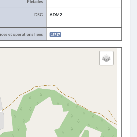
Pleiades
DSG
ADM2
ces et opérations liées
18717