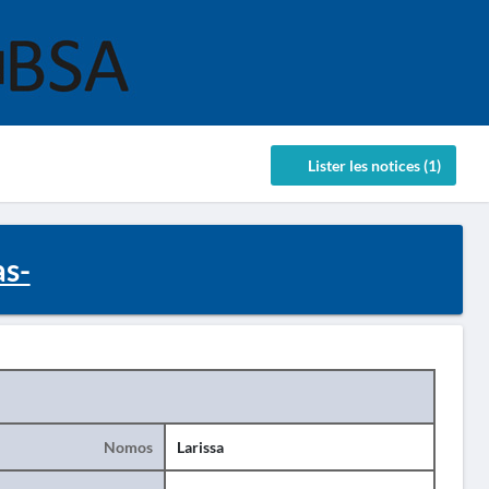
Lister les notices (1)
as-
Nomos
Larissa