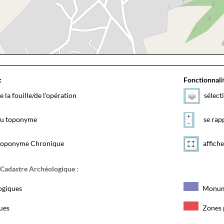
:
Fonctionnalit
e la fouille/de l'opération
sélect
 du toponyme
se rapp
toponyme Chronique
affiche
 Cadastre Archéologique :
ogiques
Monum
ques
Zones 