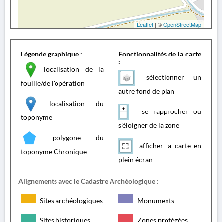
Leaflet
| ©
OpenStreetMap
Légende graphique :
Fonctionnalités de la carte
:
localisation de la
sélectionner un
fouille/de l'opération
autre fond de plan
localisation du
se rapprocher ou
toponyme
s'éloigner de la zone
polygone du
afficher la carte en
toponyme Chronique
plein écran
Alignements avec le Cadastre Archéologique :
Sites archéologiques
Monuments
Sites historiques
Zones protégées