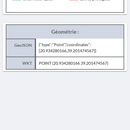
Géométrie :
{"type":"Point","coordinates":
GeoJSON
[20.934280166,39.201474567]}
WKT
POINT (20.934280166 39.201474567)