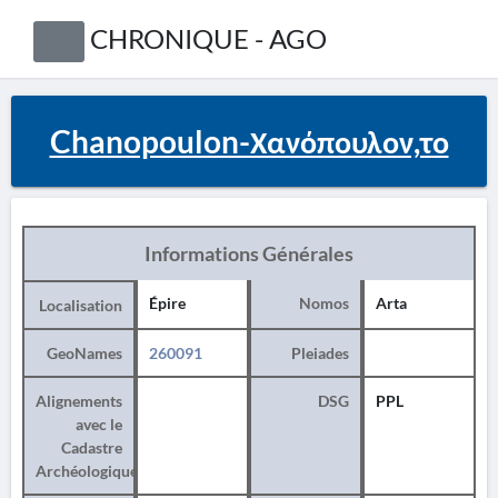
CHRONIQUE - AGO
Chanopoulon-Χανόπουλον,το
Informations Générales
Épire
Nomos
Arta
Localisation
GeoNames
260091
Pleiades
Alignements
DSG
PPL
avec le
Cadastre
Archéologique