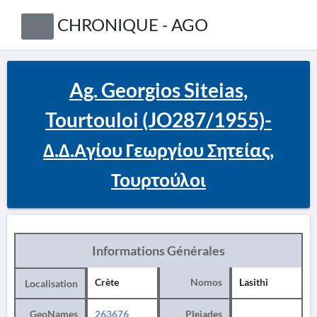
CHRONIQUE - AGO
Ag. Georgios Siteias,
Tourtouloi (JO287/1955)-
Δ.Δ.Αγίου Γεωργίου Σητείας,
Τουρτούλοι
Informations Générales
Crète
Nomos
Lasithi
Localisation
GeoNames
263676
Pleiades