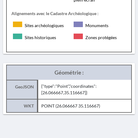
Alignements avec le Cadastre Archéologique :
Sites archéologiques
Monuments
Sites historiques
Zones protégées
Géométrie :
{"type":"Point","coordinates":
GeoJSON
[26.066667,35.116667]}
WKT
POINT (26.066667 35.116667)