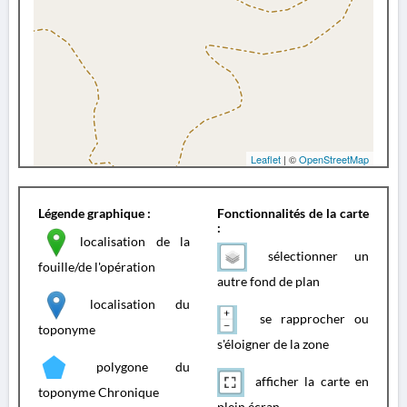
Leaflet
| ©
OpenStreetMap
Légende graphique :
Fonctionnalités de la carte
:
localisation de la
sélectionner un
fouille/de l'opération
autre fond de plan
localisation du
se rapprocher ou
toponyme
s'éloigner de la zone
polygone du
afficher la carte en
toponyme Chronique
plein écran