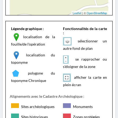
Leaflet
| ©
OpenStreetMap
Légende graphique :
Fonctionnalités de la carte
:
localisation de la
sélectionner un
fouille/de l'opération
autre fond de plan
localisation du
se rapprocher ou
toponyme
s'éloigner de la zone
polygone du
afficher la carte en
toponyme Chronique
plein écran
Alignements avec le Cadastre Archéologique :
Sites archéologiques
Monuments
Sites historiques
Zones protégées