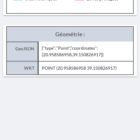
Géométrie :
{"type":"Point","coordinates":
GeoJSON
[20.958586958,39.150826917]}
WKT
POINT (20.958586958 39.150826917)