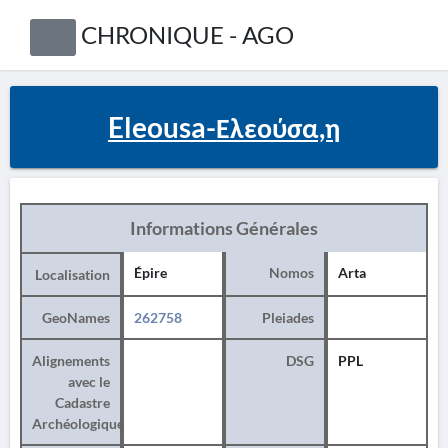
CHRONIQUE - AGO
Eleousa-Ελεούσα,η
Informations Générales
Épire
Nomos
Arta
Localisation
GeoNames
262758
Pleiades
Alignements
DSG
PPL
avec le
Cadastre
Archéologique