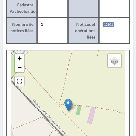
Cadastre
Archéologique
Nombre de
1
Notices et
12601
notices liées
opérations
liées
+
−