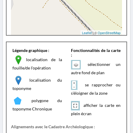
Leaflet
| ©
OpenStreetMap
Légende graphique :
Fonctionnalités de la carte
:
localisation de la
sélectionner un
fouille/de l'opération
autre fond de plan
localisation du
se rapprocher ou
toponyme
s'éloigner de la zone
polygone du
afficher la carte en
toponyme Chronique
plein écran
Alignements avec le Cadastre Archéologique :