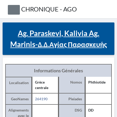
CHRONIQUE - AGO
Ag. Paraskevi, Kalivia Ag.
Marinis-Δ.Δ.Αγίας Παρασκευής
Informations Générales
Grèce
Nomos
Phthiotide
Localisation
centrale
GeoNames
264190
Pleiades
Alignements
DSG
DD
avec le