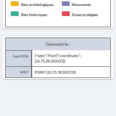
Sites archéologiques
Monuments
Sites historiques
Zones protégées
Géométrie :
{"type":"Point","coordinates":
GeoJSON
[22.75,38.583333]}
WKT
POINT (22.75 38.583333)