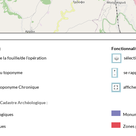
:
Fonctionnalit
e la fouille/de l'opération
sélect
 du toponyme
se rapp
toponyme Chronique
affiche
 Cadastre Archéologique :
ogiques
Monum
ques
Zones 