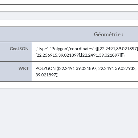
Géométrie :
GeoJSON
{"type":"Polygon","coordinates":[[[22.2491,39.02189
[22.256915,39.021897],[22.2491,39.021897]]]}
WKT
POLYGON ((22.2491 39.021897, 22.2491 39.027932, 
39.021897))