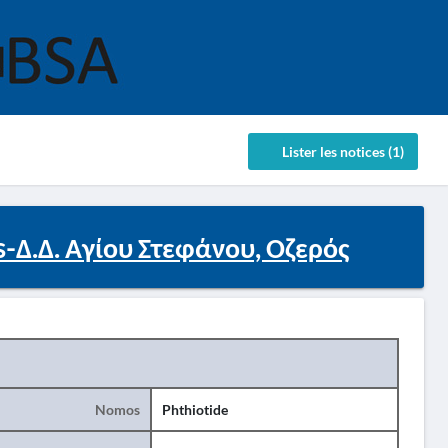
Lister les notices (1)
-Δ.Δ. Αγίου Στεφάνου, Οζερός
Nomos
Phthiotide