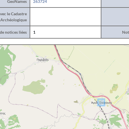
GeoNames
263724
vec le Cadastre
Archéologique
e notices liées
1
Noti