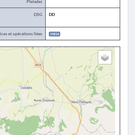
Pleiades
DSG
DD
ces et opérations liées
19814