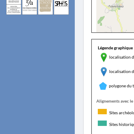
Légende graphique 
localisation d
localisation
polygone du 
Alignements avec le
Sites archéol
Sites histori