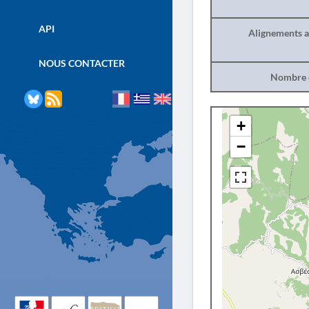
API
Alignements a
NOUS CONTACTER
Nombre d
+
−