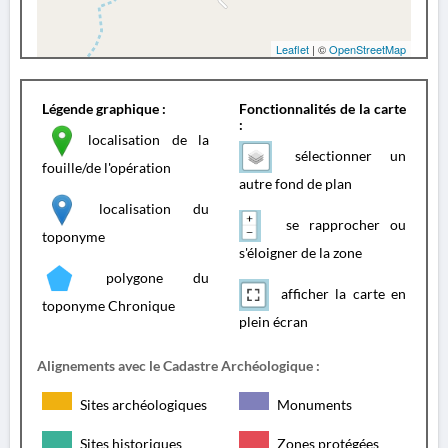
Leaflet
| ©
OpenStreetMap
Légende graphique :
Fonctionnalités de la carte
:
localisation de la
sélectionner un
fouille/de l'opération
autre fond de plan
localisation du
se rapprocher ou
toponyme
s'éloigner de la zone
polygone du
afficher la carte en
toponyme Chronique
plein écran
Alignements avec le Cadastre Archéologique :
Sites archéologiques
Monuments
Sites historiques
Zones protégées