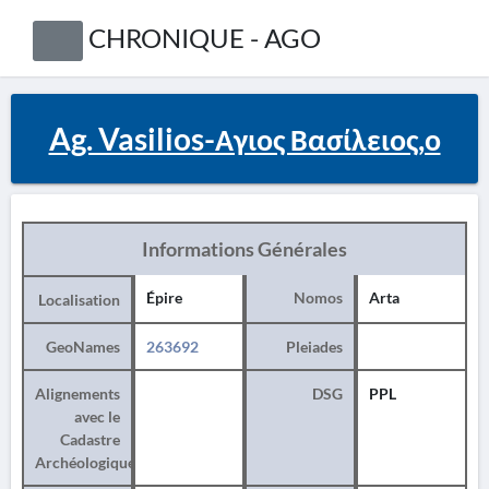
CHRONIQUE - AGO
Ag. Vasilios-Αγιος Βασίλειος,ο
Informations Générales
Épire
Nomos
Arta
Localisation
GeoNames
263692
Pleiades
Alignements
DSG
PPL
avec le
Cadastre
Archéologique