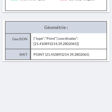
Géométrie :
{"type":"Point","coordinates":
GeoJSON
[21.410893214,39.2802065]}
WKT
POINT (21.410893214 39.2802065)