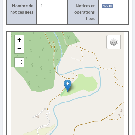
Nombre de
1
Notices et
17710
notices liées
opérations
liées
+
−