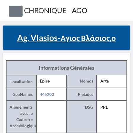
CHRONIQUE - AGO
Ag. Vlasios-Αγιος Βλάσιος,ο
Informations Générales
Épire
Nomos
Arta
Localisation
GeoNames
445200
Pleiades
Alignements
DSG
PPL
avec le
Cadastre
Archéologique