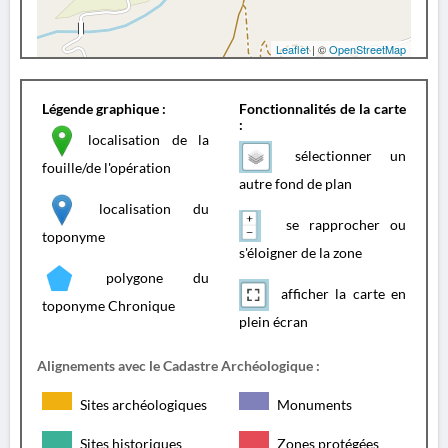
Leaflet
| ©
OpenStreetMap
Légende graphique :
Fonctionnalités de la carte
:
localisation de la
sélectionner un
fouille/de l'opération
autre fond de plan
localisation du
se rapprocher ou
toponyme
s'éloigner de la zone
polygone du
afficher la carte en
toponyme Chronique
plein écran
Alignements avec le Cadastre Archéologique :
Sites archéologiques
Monuments
Sites historiques
Zones protégées