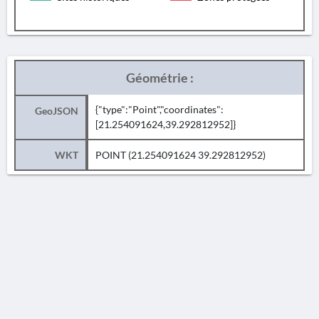
Géométrie :
{"type":"Point","coordinates":
GeoJSON
[21.254091624,39.292812952]}
WKT
POINT (21.254091624 39.292812952)