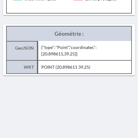
Géométrie :
{"type":"Point","coordinates":
GeoJSON
[20.898611,39.25]}
WKT
POINT (20.898611 39.25)