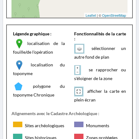
Leaflet
| ©
OpenStreetMap
Légende graphique :
Fonctionnalités de la carte
:
localisation de la
sélectionner un
fouille/de l'opération
autre fond de plan
localisation du
se rapprocher ou
toponyme
s'éloigner de la zone
polygone du
afficher la carte en
toponyme Chronique
plein écran
Alignements avec le Cadastre Archéologique :
Sites archéologiques
Monuments
Sites historiques
Zones protégées