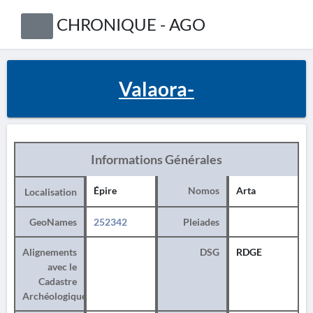
CHRONIQUE - AGO
Valaora-
Informations Générales
Épire
Nomos
Arta
Localisation
GeoNames
252342
Pleiades
Alignements
DSG
RDGE
avec le
Cadastre
Archéologique