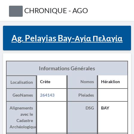
CHRONIQUE - AGO
Ag. Pelayias Bay-Αγία Πελαγία
Informations Générales
Crète
Nomos
Héraklion
Localisation
GeoNames
264143
Pleiades
Alignements
DSG
BAY
avec le
Cadastre
Archéologique