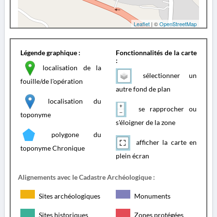
Leaflet
| ©
OpenStreetMap
Légende graphique :
Fonctionnalités de la carte
:
localisation de la
sélectionner un
fouille/de l'opération
autre fond de plan
localisation du
se rapprocher ou
toponyme
s'éloigner de la zone
polygone du
afficher la carte en
toponyme Chronique
plein écran
Alignements avec le Cadastre Archéologique :
Sites archéologiques
Monuments
Sites historiques
Zones protégées