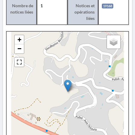
Nombre de
1
Notices et
19168
notices liées
opérations
liées
+
−