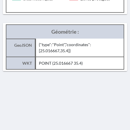
Géométrie :
{"type":"Point","coordinates":
GeoJSON
[25.016667,35.4]}
WKT
POINT (25.016667 35.4)