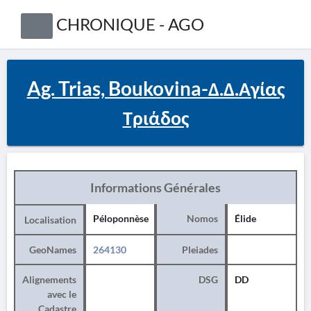
CHRONIQUE - AGO
Ag. Trias, Boukovina-Δ.Δ.Αγίας
Τριάδος
Informations Générales
Péloponnèse
Nomos
Élide
Localisation
GeoNames
264130
Pleiades
Alignements
DSG
DD
avec le
Cadastre