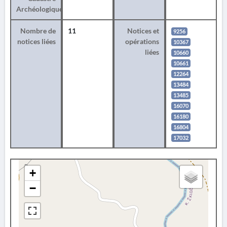
Archéologique
Nombre de
11
Notices et
9256
notices liées
opérations
10367
liées
10660
10661
12264
13484
13485
16070
16180
16804
17032
+
−