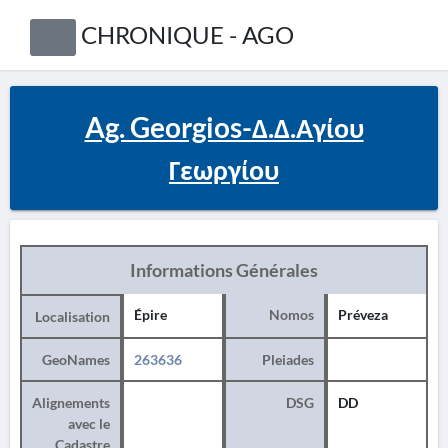
CHRONIQUE - AGO
Ag. Georgios-Δ.Δ.Αγίου
Γεωργίου
Informations Générales
Épire
Nomos
Préveza
Localisation
GeoNames
263636
Pleiades
Alignements
DSG
DD
avec le
Cadastre