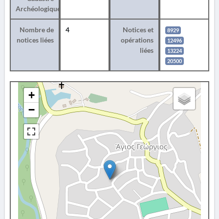
Archéologique
Nombre de
4
Notices et
8929
notices liées
opérations
12496
liées
13224
20500
+
−