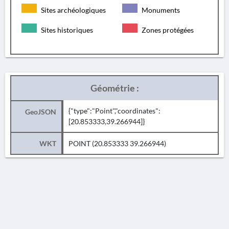
Sites archéologiques
Monuments
Sites historiques
Zones protégées
Géométrie :
{"type":"Point","coordinates":
GeoJSON
[20.853333,39.266944]}
WKT
POINT (20.853333 39.266944)