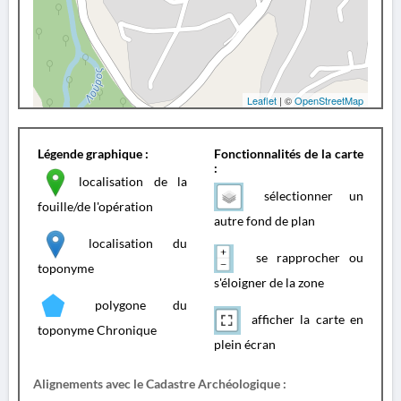
Leaflet
| ©
OpenStreetMap
Légende graphique :
Fonctionnalités de la carte
:
localisation de la
sélectionner un
fouille/de l'opération
autre fond de plan
localisation du
se rapprocher ou
toponyme
s'éloigner de la zone
polygone du
afficher la carte en
toponyme Chronique
plein écran
Alignements avec le Cadastre Archéologique :