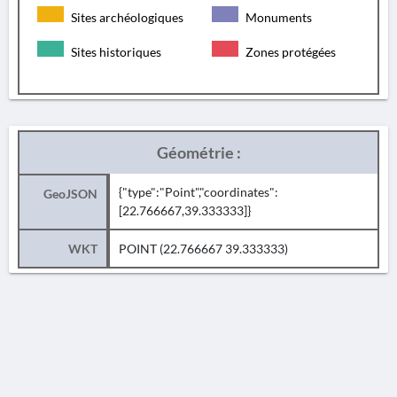
Sites archéologiques
Monuments
Sites historiques
Zones protégées
Géométrie :
{"type":"Point","coordinates":
GeoJSON
[22.766667,39.333333]}
WKT
POINT (22.766667 39.333333)