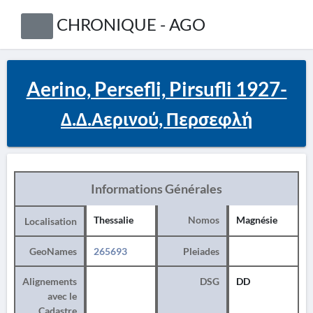
CHRONIQUE - AGO
Aerino, Persefli, Pirsufli 1927-
Δ.Δ.Αερινού, Περσεφλή
Informations Générales
Thessalie
Nomos
Magnésie
Localisation
GeoNames
265693
Pleiades
Alignements
DSG
DD
avec le
Cadastre