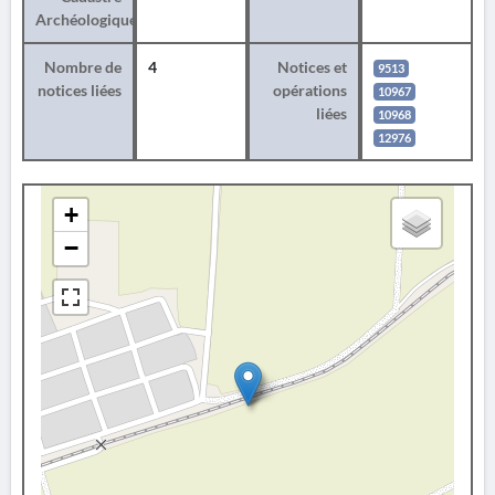
Archéologique
Nombre de
4
Notices et
9513
notices liées
opérations
10967
liées
10968
12976
+
−