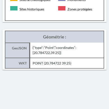
Sites historiques
Zones protégées
Géométrie :
{"type":"Point","coordinates":
GeoJSON
[20.784722,39.25]}
WKT
POINT (20.784722 39.25)