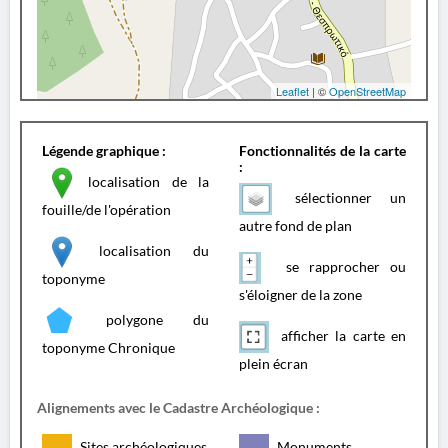
Leaflet
| ©
OpenStreetMap
Légende graphique :
Fonctionnalités de la carte
:
localisation de la
sélectionner un
fouille/de l'opération
autre fond de plan
localisation du
se rapprocher ou
toponyme
s'éloigner de la zone
polygone du
afficher la carte en
toponyme Chronique
plein écran
Alignements avec le Cadastre Archéologique :
Sites archéologiques
Monuments