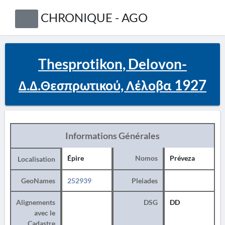
CHRONIQUE - AGO
Thesprotikon, Delovon-
Δ.Δ.Θεσπρωτικού, Λέλοβα 1927
Informations Générales
Épire
Nomos
Préveza
Localisation
GeoNames
252939
Pleiades
Alignements
DSG
DD
avec le
Cadastre