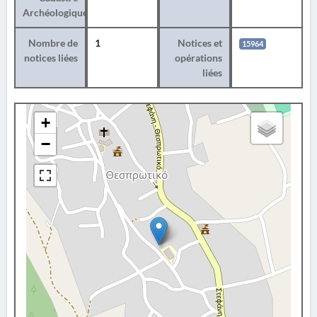
Archéologique
Nombre de
1
Notices et
15964
notices liées
opérations
liées
+
−