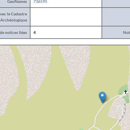
GeoNames
736595
vec le Cadastre
Archéologique
e notices liées
4
Noti