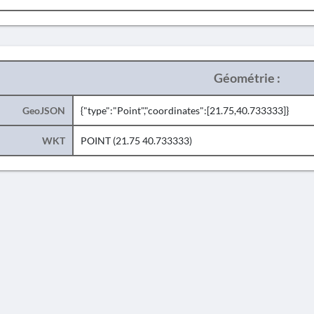
Géométrie :
GeoJSON
{"type":"Point","coordinates":[21.75,40.733333]}
WKT
POINT (21.75 40.733333)