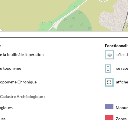
:
Fonctionnalit
e la fouille/de l'opération
sélect
 du toponyme
se rapp
toponyme Chronique
affiche
 Cadastre Archéologique :
ogiques
Monum
ques
Zones 