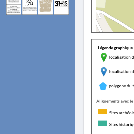
Légende graphique 
localisation d
localisation
polygone du 
Alignements avec le
Sites archéol
Sites histori