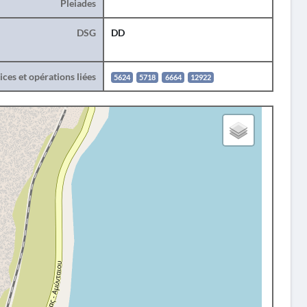
Pleiades
DSG
DD
ces et opérations liées
5624
5718
6664
12922