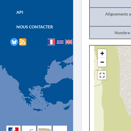
API
Alignements a
NOUS CONTACTER
Nombre d
+
−