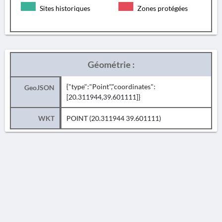
Sites historiques
Zones protégées
Géométrie :
{"type":"Point","coordinates":
GeoJSON
[20.311944,39.601111]}
WKT
POINT (20.311944 39.601111)