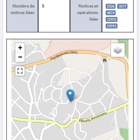
Nombre de
5
Notices et
2526
3277
notices liées
opérations
4074
liées
15952
19591
+
−