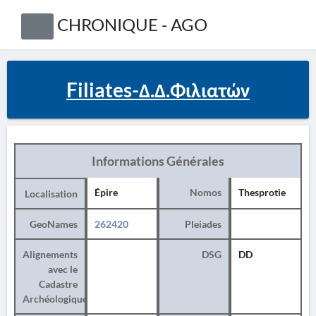
CHRONIQUE - AGO
Filiates-Δ.Δ.Φιλιατών
Informations Générales
Épire
Nomos
Thesprotie
Localisation
GeoNames
262420
Pleiades
Alignements
DSG
DD
avec le
Cadastre
Archéologique