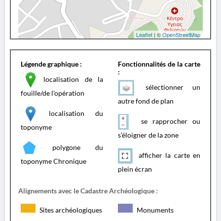
Leaflet
| ©
OpenStreetMap
Légende graphique :
Fonctionnalités de la carte
:
localisation de la
sélectionner un
fouille/de l'opération
autre fond de plan
localisation du
se rapprocher ou
toponyme
s'éloigner de la zone
polygone du
afficher la carte en
toponyme Chronique
plein écran
Alignements avec le Cadastre Archéologique :
Sites archéologiques
Monuments