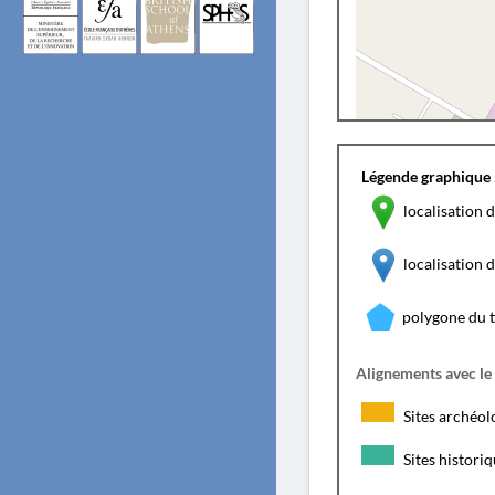
Légende graphique 
localisation d
localisation
polygone du 
Alignements avec le
Sites archéol
Sites histori