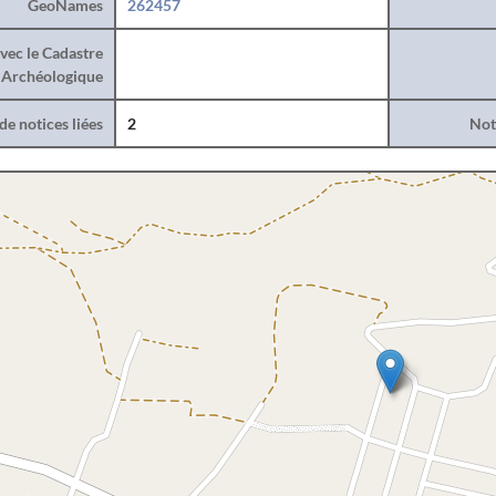
GeoNames
262457
vec le Cadastre
Archéologique
e notices liées
2
Noti