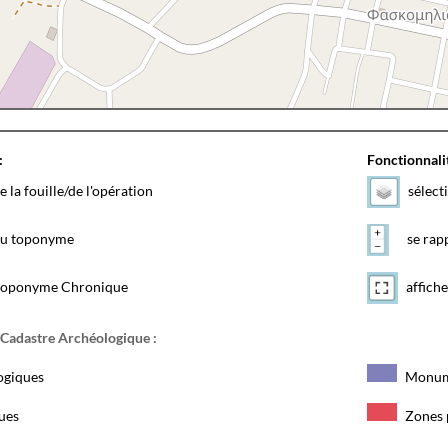
:
Fonctionnalit
e la fouille/de l'opération
sélect
 du toponyme
se rapp
toponyme Chronique
affiche
 Cadastre Archéologique :
ogiques
Monum
ques
Zones 