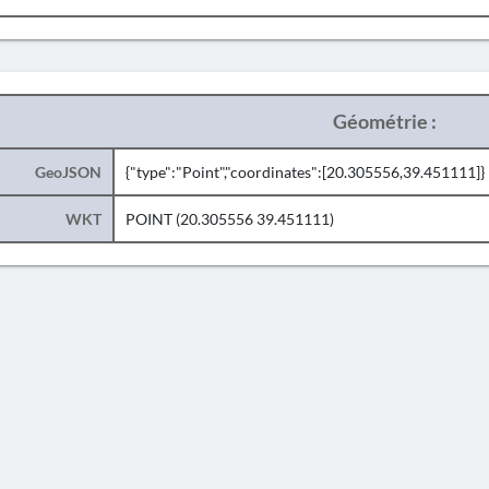
Géométrie :
GeoJSON
{"type":"Point","coordinates":[20.305556,39.451111]}
WKT
POINT (20.305556 39.451111)