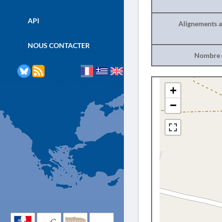
API
Alignements a
NOUS CONTACTER
Nombre d
+
−