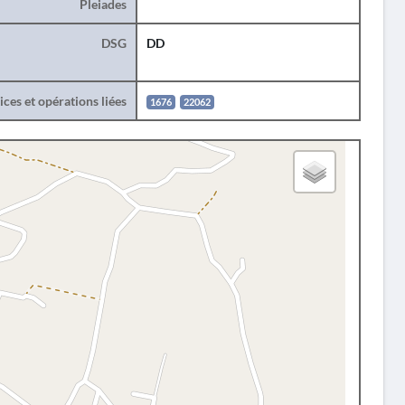
Pleiades
DSG
DD
ces et opérations liées
1676
22062