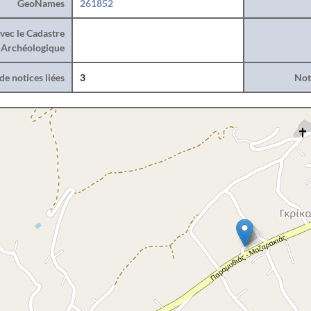
GeoNames
261852
vec le Cadastre
Archéologique
e notices liées
3
Noti