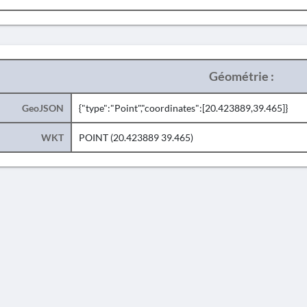
Géométrie :
GeoJSON
{"type":"Point","coordinates":[20.423889,39.465]}
WKT
POINT (20.423889 39.465)