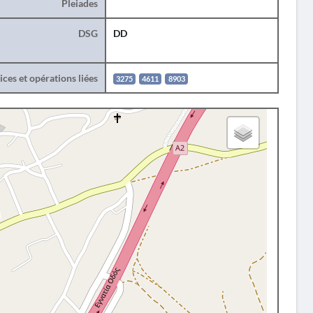
Pleiades
DSG
DD
ces et opérations liées
3275
4611
8903