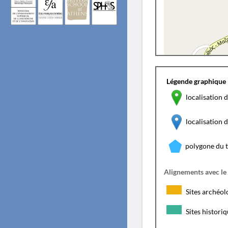
Légende graphique 
localisation d
localisation
polygone du 
Alignements avec le
Sites archéol
Sites histori