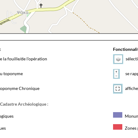
:
Fonctionnalit
e la fouille/de l'opération
sélect
 du toponyme
se rapp
toponyme Chronique
affiche
 Cadastre Archéologique :
ogiques
Monum
ques
Zones 