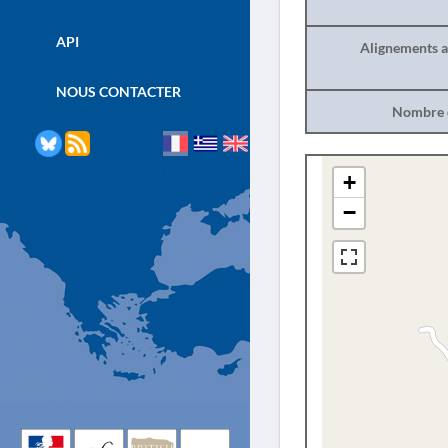
API
Alignements a
NOUS CONTACTER
Nombre d
+
−