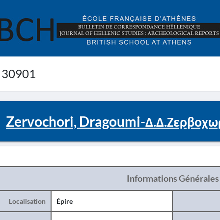
 30901
Zervochori, Dragoumi-Δ.Δ.Ζερβοχω
Informations Générales
Localisation
Épire