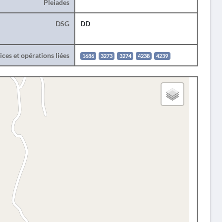
Pleiades
DSG
DD
ces et opérations liées
1686
3273
3274
4238
4239