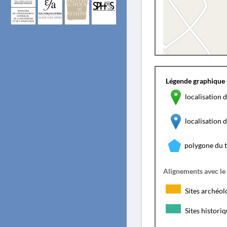
Légende graphique 
localisation d
localisation
polygone du 
Alignements avec le
Sites archéol
Sites histori