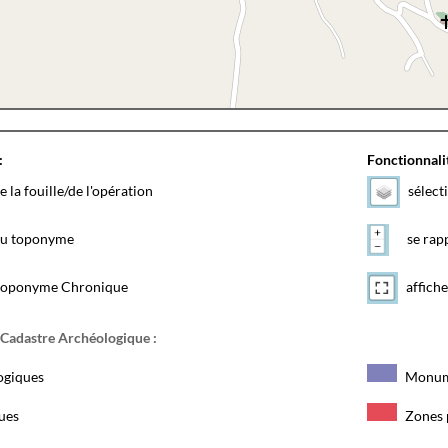
:
Fonctionnalit
e la fouille/de l'opération
sélect
 du toponyme
se rapp
toponyme Chronique
affiche
 Cadastre Archéologique :
ogiques
Monum
ques
Zones 