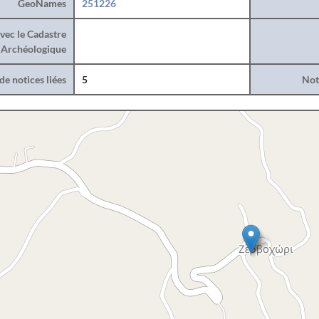
GeoNames
251226
vec le Cadastre
Archéologique
e notices liées
5
Noti