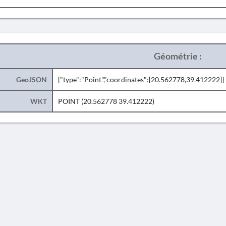
Géométrie :
GeoJSON
{"type":"Point","coordinates":[20.562778,39.412222]}
WKT
POINT (20.562778 39.412222)