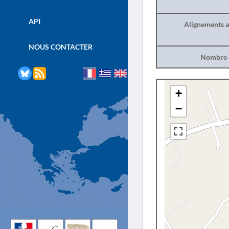
API
Alignements a
NOUS CONTACTER
Nombre d
+
−