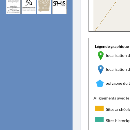
Légende graphique 
localisation d
localisation
polygone du 
Alignements avec le
Sites archéol
Sites histori