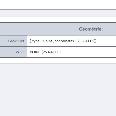
Géométrie :
GeoJSON
{"type":"Point","coordinates":[25.4,41.05]}
WKT
POINT (25.4 41.05)