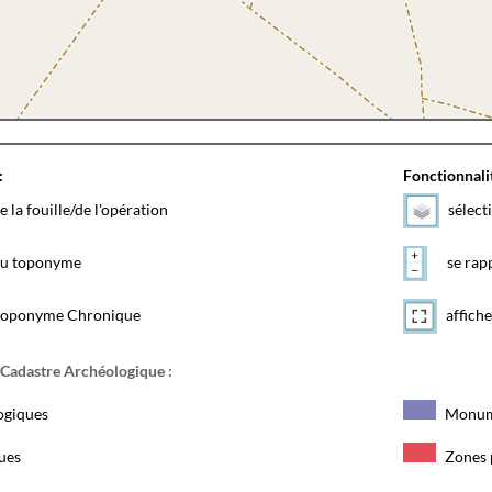
:
Fonctionnalit
e la fouille/de l'opération
sélect
 du toponyme
se rapp
toponyme Chronique
affiche
 Cadastre Archéologique :
ogiques
Monum
ques
Zones 