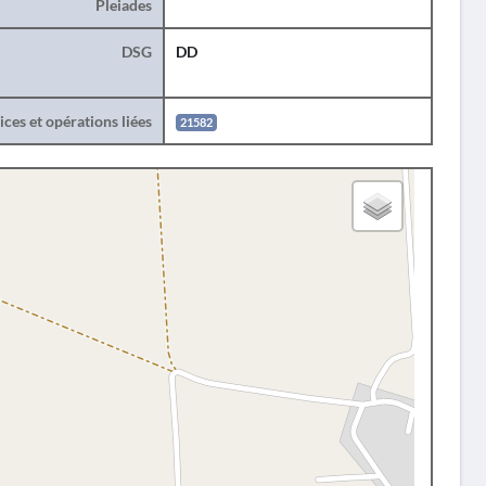
Pleiades
DSG
DD
ces et opérations liées
21582