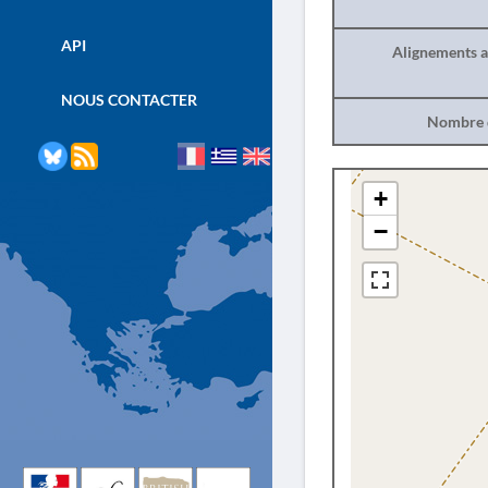
API
Alignements a
NOUS CONTACTER
Nombre d
+
−