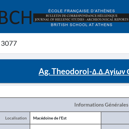
 3077
Ag. Theodoroi-Δ.Δ.Αγίων
Informations Générales
Localisation
Macédoine de l'Est