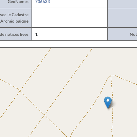
GeoNames
736633
vec le Cadastre
Archéologique
e notices liées
1
Noti