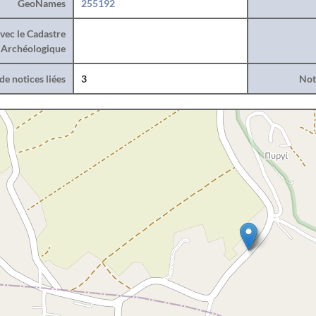
GeoNames
255192
vec le Cadastre
Archéologique
e notices liées
3
Noti