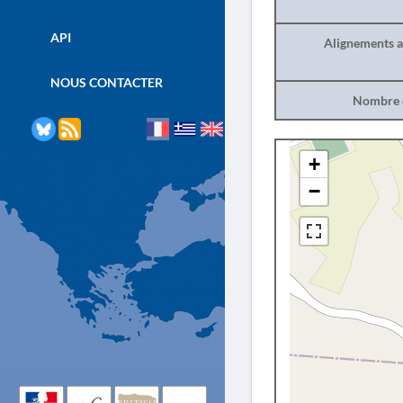
API
Alignements a
NOUS CONTACTER
Nombre d
+
−