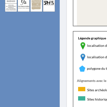
Légende graphique 
localisation d
localisation
polygone du 
Alignements avec le
Sites archéol
Sites histori