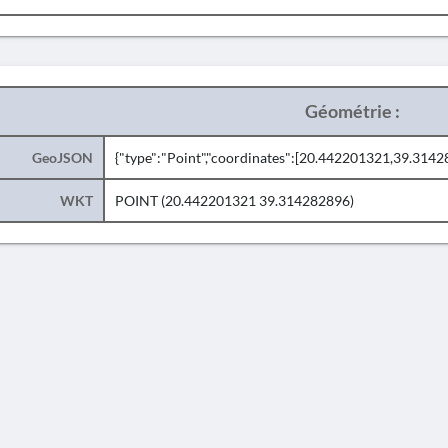
Géométrie :
GeoJSON
{"type":"Point","coordinates":[20.442201321,39.3142
WKT
POINT (20.442201321 39.314282896)