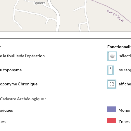
:
Fonctionnalit
e la fouille/de l'opération
sélect
 du toponyme
se rapp
toponyme Chronique
affiche
 Cadastre Archéologique :
ogiques
Monum
ques
Zones 