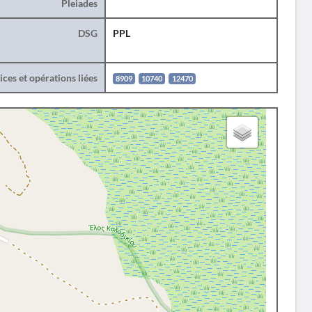
Pleiades
DSG
PPL
ces et opérations liées
8909
10740
12470