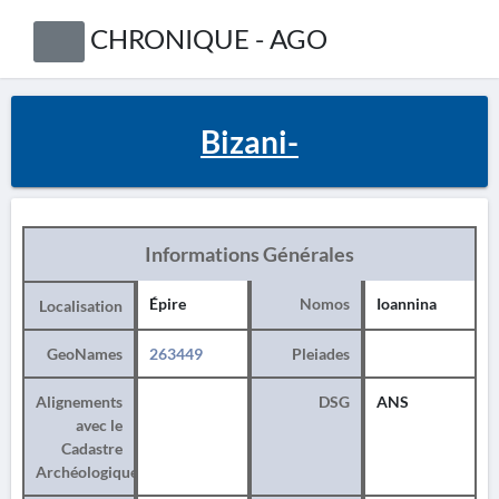
CHRONIQUE - AGO
Bizani-
Informations Générales
Épire
Nomos
Ioannina
Localisation
GeoNames
263449
Pleiades
Alignements
DSG
ANS
avec le
Cadastre
Archéologique