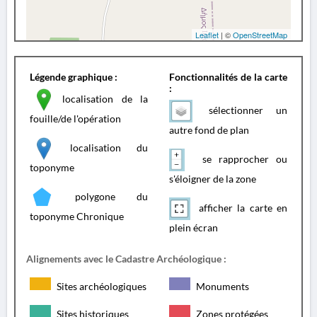
Leaflet
| ©
OpenStreetMap
Légende graphique :
Fonctionnalités de la carte
:
localisation de la
sélectionner un
fouille/de l'opération
autre fond de plan
localisation du
se rapprocher ou
toponyme
s'éloigner de la zone
polygone du
afficher la carte en
toponyme Chronique
plein écran
Alignements avec le Cadastre Archéologique :
Sites archéologiques
Monuments
Sites historiques
Zones protégées