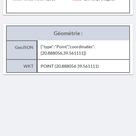
Géométrie :
{"type":"Point","coordinates":
GeoJSON
[20.888056,39.561111]}
WKT
POINT (20.888056 39.561111)