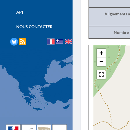
API
Alignements a
NOUS CONTACTER
Nombre d
+
−