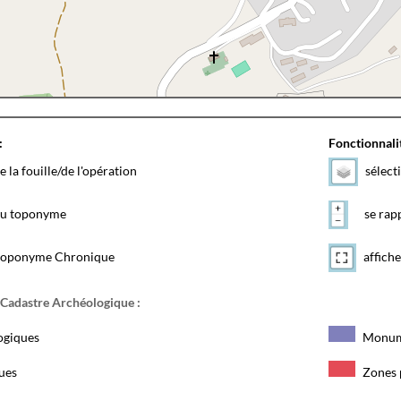
:
Fonctionnalit
e la fouille/de l'opération
sélect
 du toponyme
se rapp
toponyme Chronique
affiche
 Cadastre Archéologique :
ogiques
Monum
ques
Zones 