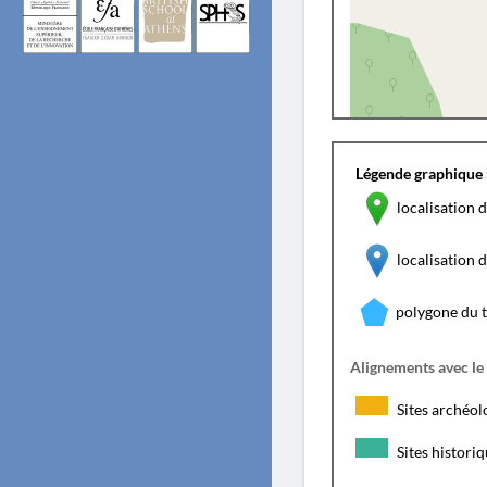
Légende graphique 
localisation d
localisation
polygone du 
Alignements avec le
Sites archéol
Sites histori