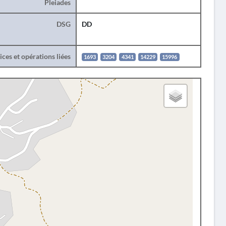
Pleiades
DSG
DD
ces et opérations liées
1693
3204
4341
14229
15996