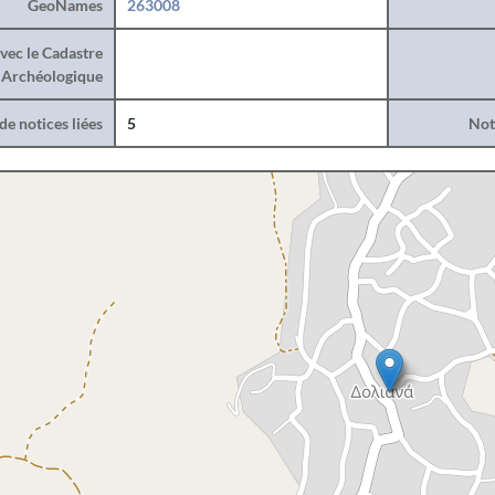
GeoNames
263008
vec le Cadastre
Archéologique
e notices liées
5
Noti