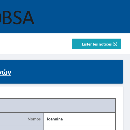
Lister les notices (5)
νών
Nomos
Ioannina