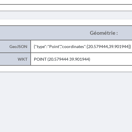
Géométrie :
GeoJSON
{"type":"Point","coordinates":[20.579444,39.901944]}
WKT
POINT (20.579444 39.901944)