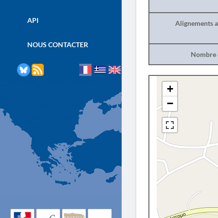
API
Alignements a
NOUS CONTACTER
Nombre d
+
−