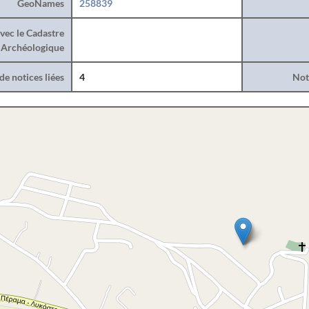
GeoNames
258839
vec le Cadastre
Archéologique
e notices liées
4
Noti