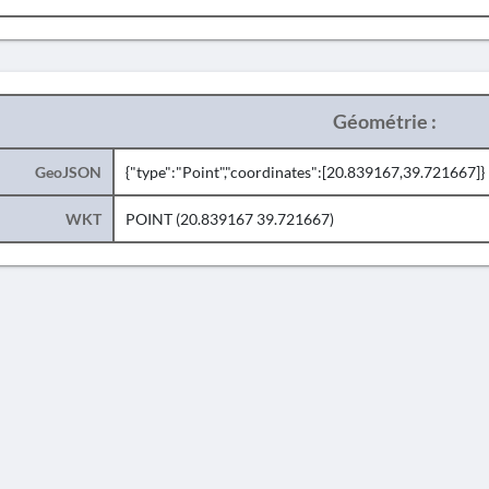
Géométrie :
GeoJSON
{"type":"Point","coordinates":[20.839167,39.721667]}
WKT
POINT (20.839167 39.721667)