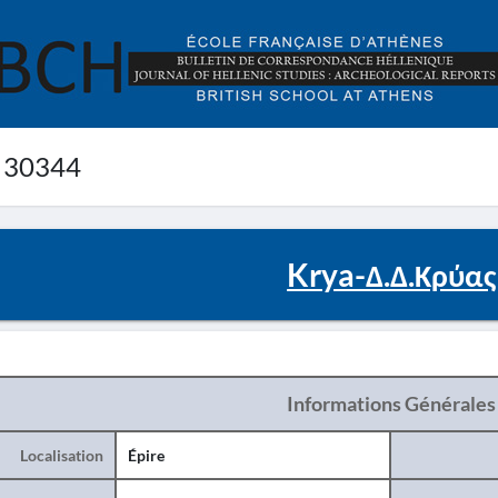
 30344
Krya-Δ.Δ.Κρύας
Informations Générales
Localisation
Épire