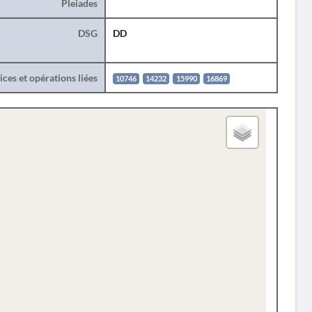
Pleiades
DSG
DD
ces et opérations liées
10746
14232
15990
16869