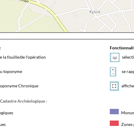
:
Fonctionnalit
e la fouille/de l'opération
sélect
 du toponyme
se rapp
toponyme Chronique
affiche
 Cadastre Archéologique :
ogiques
Monum
ques
Zones 