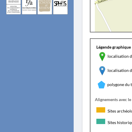
Légende graphique 
localisation d
localisation
polygone du 
Alignements avec le
Sites archéol
Sites histori