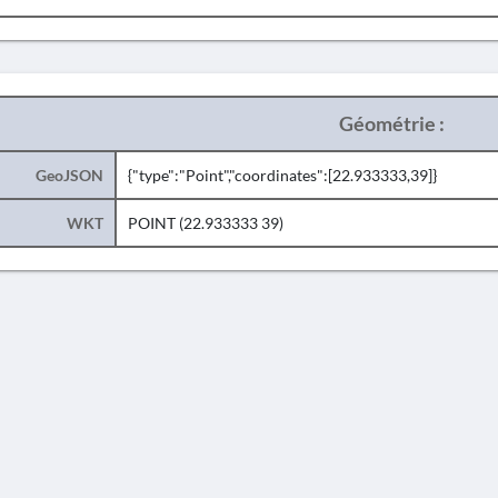
Géométrie :
GeoJSON
{"type":"Point","coordinates":[22.933333,39]}
WKT
POINT (22.933333 39)