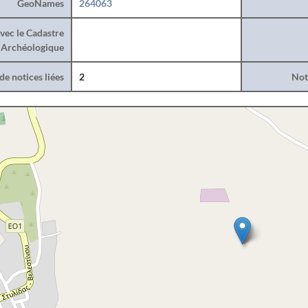
GeoNames
264063
vec le Cadastre
Archéologique
e notices liées
2
Noti