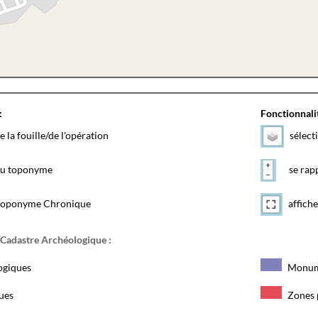
:
Fonctionnalit
e la fouille/de l'opération
sélect
 du toponyme
se rapp
toponyme Chronique
affiche
 Cadastre Archéologique :
ogiques
Monum
ques
Zones 