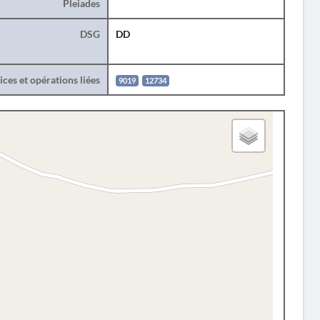
Pleiades
DSG
DD
ces et opérations liées
9019
12734