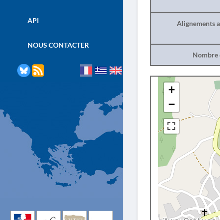
API
Alignements a
NOUS CONTACTER
Nombre d
+
−