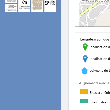
Légende graphique 
localisation d
localisation
polygone du 
Alignements avec le
Sites archéol
Sites histori