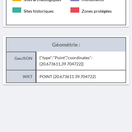
Sites historiques
Zones protégées
Géométrie :
{"type":"Point","coordinates":
GeoJSON
[20.673611,39.704722]}
WKT
POINT (20.673611 39.704722)