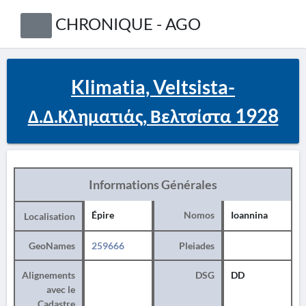
CHRONIQUE - AGO
Klimatia, Veltsista-
Δ.Δ.Κληματιάς, Βελτσίστα 1928
Informations Générales
Épire
Nomos
Ioannina
Localisation
GeoNames
259666
Pleiades
Alignements
DSG
DD
avec le
Cadastre