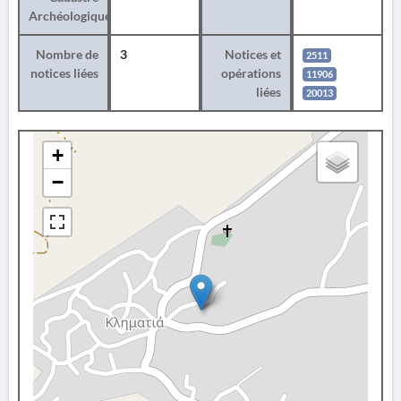
Archéologique
Nombre de
3
Notices et
2511
notices liées
opérations
11906
liées
20013
+
−