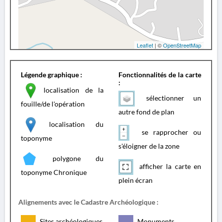
Leaflet
| ©
OpenStreetMap
Légende graphique :
Fonctionnalités de la carte
:
localisation de la
sélectionner un
fouille/de l'opération
autre fond de plan
localisation du
se rapprocher ou
toponyme
s'éloigner de la zone
polygone du
afficher la carte en
toponyme Chronique
plein écran
Alignements avec le Cadastre Archéologique :
Sites archéologiques
Monuments