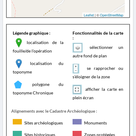
Leaflet
| ©
OpenStreetMap
Légende graphique :
Fonctionnalités de la carte
:
localisation de la
sélectionner un
fouille/de l'opération
autre fond de plan
localisation du
se rapprocher ou
toponyme
s'éloigner de la zone
polygone du
afficher la carte en
toponyme Chronique
plein écran
Alignements avec le Cadastre Archéologique :
Sites archéologiques
Monuments
Sites historiques
Zones protégées