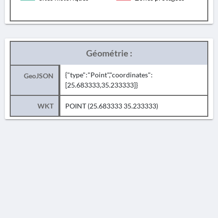
Géométrie :
{"type":"Point","coordinates":
GeoJSON
[25.683333,35.233333]}
WKT
POINT (25.683333 35.233333)