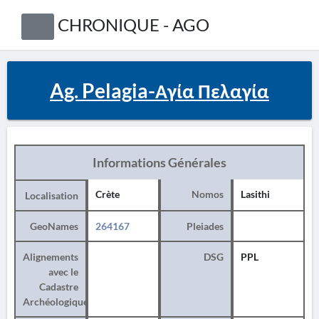
CHRONIQUE - AGO
Ag. Pelagia-Αγία Πελαγία
Informations Générales
Crète
Nomos
Lasithi
Localisation
GeoNames
264167
Pleiades
Alignements
DSG
PPL
avec le
Cadastre
Archéologique