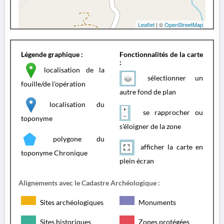
Leaflet
| ©
OpenStreetMap
Légende graphique :
Fonctionnalités de la carte
:
localisation de la
sélectionner un
fouille/de l'opération
autre fond de plan
localisation du
se rapprocher ou
toponyme
s'éloigner de la zone
polygone du
afficher la carte en
toponyme Chronique
plein écran
Alignements avec le Cadastre Archéologique :
Sites archéologiques
Monuments
Sites historiques
Zones protégées