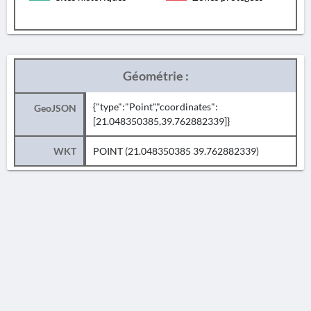
Géométrie :
{"type":"Point","coordinates":
GeoJSON
[21.048350385,39.762882339]}
WKT
POINT (21.048350385 39.762882339)