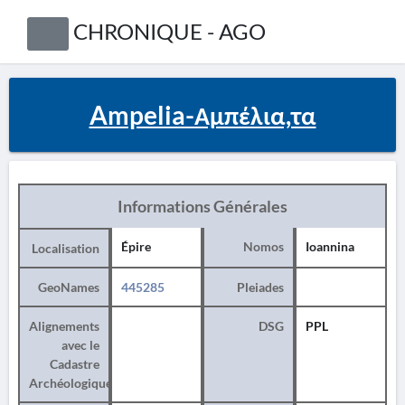
CHRONIQUE - AGO
Ampelia-Αμπέλια,τα
Informations Générales
Épire
Nomos
Ioannina
Localisation
GeoNames
445285
Pleiades
Alignements
DSG
PPL
avec le
Cadastre
Archéologique