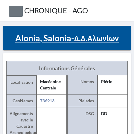
CHRONIQUE - AGO
Alonia, Salonia-Δ.Δ.Αλωνίων
Informations Générales
Macédoine
Nomos
Piérie
Localisation
Centrale
GeoNames
736913
Pleiades
Alignements
DSG
DD
avec le
Cadastre
Archéologique