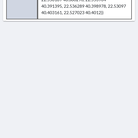
40.391395, 22.536289 40.398978, 22.53097
40.403161, 22.527023 40.4012))
AVERTISSEMENT
La Chronique des fouilles en ligne ne constitue en aucun cas une publication des
découvertes qui y sont signalées. L'EfA et la BSA ne peuvent délivrer de copie des
illustrations qui y sont reproduites et dont ils ne détiennent pas les droits.