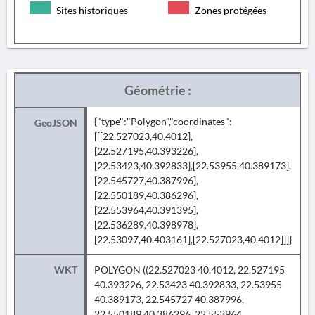
Sites historiques
Zones protégées
Géométrie :
{"type":"Polygon","coordinates":
GeoJSON
[[[22.527023,40.4012],
[22.527195,40.393226],
[22.53423,40.392833],[22.53955,40.389173],
[22.545727,40.387996],
[22.550189,40.386296],
[22.553964,40.391395],
[22.536289,40.398978],
[22.53097,40.403161],[22.527023,40.4012]]]}
WKT
POLYGON ((22.527023 40.4012, 22.527195
40.393226, 22.53423 40.392833, 22.53955
40.389173, 22.545727 40.387996,
22.550189 40.386296, 22.553964