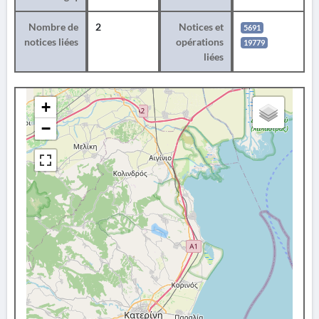
Nombre de
2
Notices et
5691
notices liées
opérations
19779
liées
+
−