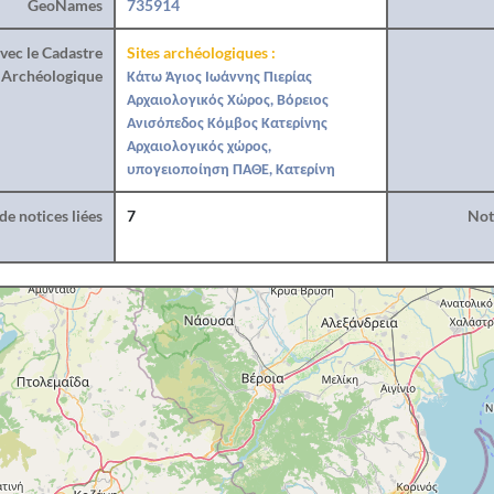
GeoNames
735914
vec le Cadastre
Sites archéologiques :
Archéologique
Κάτω Άγιος Ιωάννης Πιερίας
Αρχαιολογικός Χώρος, Βόρειος
Ανισόπεδος Κόμβος Κατερίνης
Αρχαιολογικός χώρος,
υπογειοποίηση ΠΑΘΕ, Κατερίνη
e notices liées
7
Noti