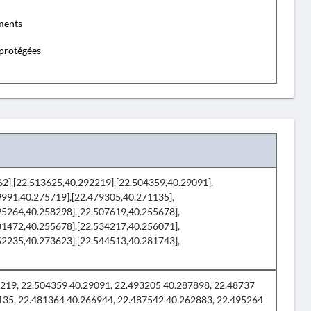
ents
protégées
862],[22.513625,40.292219],[22.504359,40.29091],
9991,40.275719],[22.479305,40.271135],
95264,40.258298],[22.507619,40.255678],
31472,40.255678],[22.534217,40.256071],
52235,40.273623],[22.544513,40.281743],
19, 22.504359 40.29091, 22.493205 40.287898, 22.48737
135, 22.481364 40.266944, 22.487542 40.262883, 22.495264