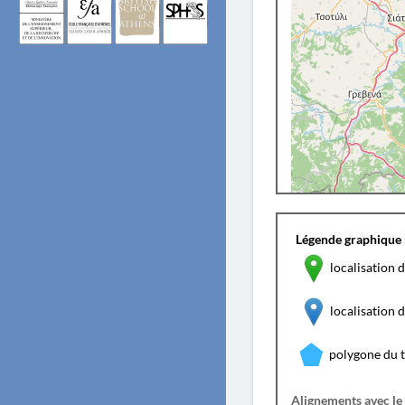
Légende graphique 
localisation d
localisation
polygone du 
Alignements avec le