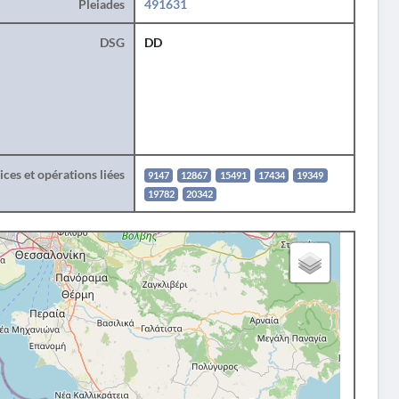
Pleiades
491631
DSG
DD
ces et opérations liées
9147
12867
15491
17434
19349
19782
20342