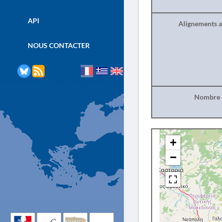
API
Alignements a
NOUS CONTACTER
Nombre d
+
−