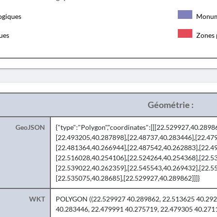
ogiques
Monum
ques
Zones 
Géométrie :
GeoJSON
{"type":"Polygon","coordinates":[[[22.529927,40.289
[22.493205,40.287898],[22.48737,40.283446],[22.47
[22.481364,40.266944],[22.487542,40.262883],[22.4
[22.516028,40.254106],[22.524264,40.254368],[22.5
[22.539022,40.262359],[22.545543,40.269432],[22.5
[22.535075,40.28685],[22.529927,40.289862]]]}
WKT
POLYGON ((22.529927 40.289862, 22.513625 40.2922
40.283446, 22.479991 40.275719, 22.479305 40.271