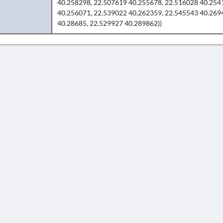
40.258298, 22.507619 40.255678, 22.516028 40.254
40.256071, 22.539022 40.262359, 22.545543 40.269
40.28685, 22.529927 40.289862))
AVERTISSEMENT