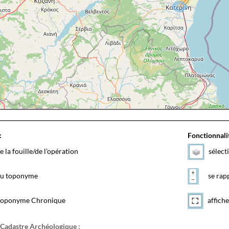
:
Fonctionnalit
e la fouille/de l'opération
sélect
 du toponyme
se rapp
toponyme Chronique
affiche
 Cadastre Archéologique :