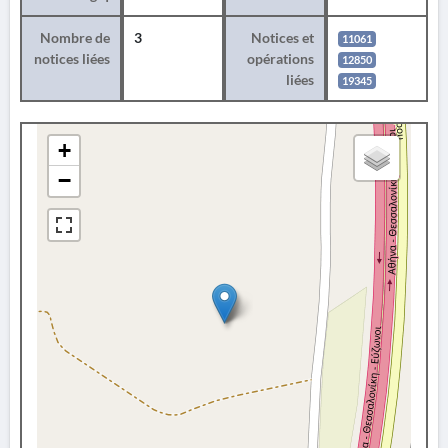
Nombre de
3
Notices et
11061
notices liées
opérations
12850
liées
19345
+
−