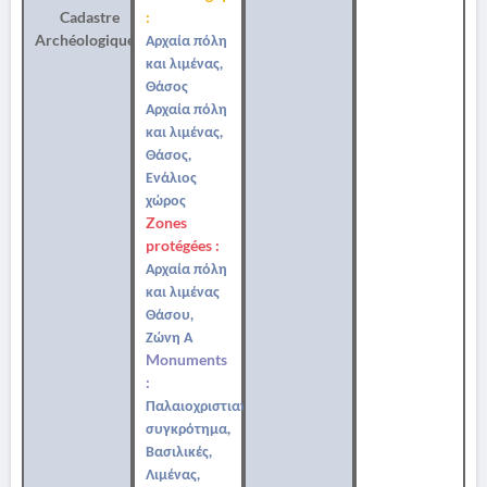
Cadastre
:
Archéologique
Αρχαία πόλη
και λιμένας,
Θάσος
Αρχαία πόλη
και λιμένας,
Θάσος,
Ενάλιος
χώρος
Zones
protégées :
Αρχαία πόλη
και λιμένας
Θάσου,
Ζώνη Α
Monuments
:
Παλαιοχριστιανικό
συγκρότημα,
Βασιλικές,
Λιμένας,