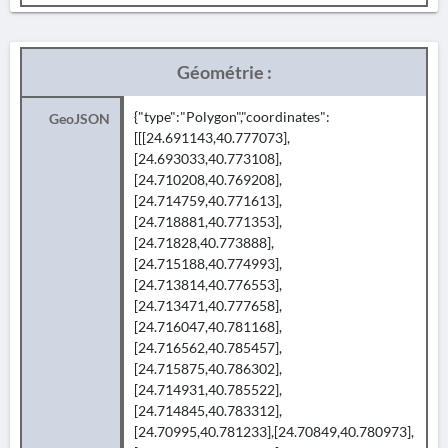
Géométrie :
{"type":"Polygon","coordinates":
GeoJSON
[[[24.691143,40.777073],
[24.693033,40.773108],
[24.710208,40.769208],
[24.714759,40.771613],
[24.718881,40.771353],
[24.71828,40.773888],
[24.715188,40.774993],
[24.713814,40.776553],
[24.713471,40.777658],
[24.716047,40.781168],
[24.716562,40.785457],
[24.715875,40.786302],
[24.714931,40.785522],
[24.714845,40.783312],
[24.70995,40.781233],[24.70849,40.780973],