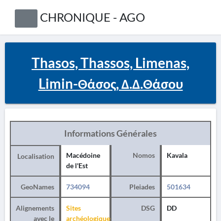
CHRONIQUE - AGO
Thasos, Thassos, Limenas,
Limin-Θάσος, Δ.Δ.Θάσου
Informations Générales
Macédoine
Nomos
Kavala
Localisation
de l'Est
GeoNames
734094
Pleiades
501634
Alignements
Sites
DSG
DD
avec le
archéologiques