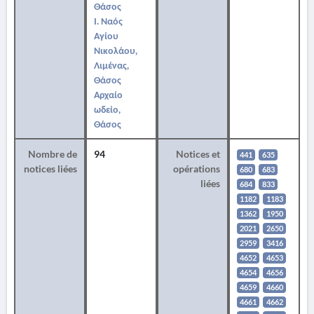
Θάσος
Ι. Ναός
Αγίου
Νικολάου,
Λιμένας,
Θάσος
Αρχαίο
ωδείο,
Θάσος
Nombre de
94
Notices et
441
635
notices liées
opérations
680
683
liées
684
833
1182
1183
1362
1950
2021
2650
2959
3416
4652
4653
4654
4656
4659
4660
4661
4662