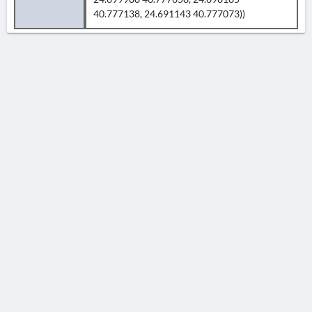
40.777138, 24.691143 40.777073))
AVERTISSEMENT
La Chronique des fouilles en ligne ne constitue en aucun cas une publication des
découvertes qui y sont signalées. L'EfA et la BSA ne peuvent délivrer de copie des
illustrations qui y sont reproduites et dont ils ne détiennent pas les droits.