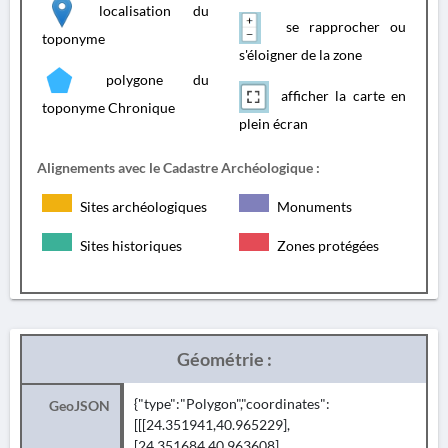
localisation du
se rapprocher ou
toponyme
s'éloigner de la zone
polygone du
afficher la carte en
toponyme Chronique
plein écran
Alignements avec le Cadastre Archéologique :
Sites archéologiques
Monuments
Sites historiques
Zones protégées
Géométrie :
{"type":"Polygon","coordinates":
GeoJSON
[[[24.351941,40.965229],
[24.351684,40.963608],