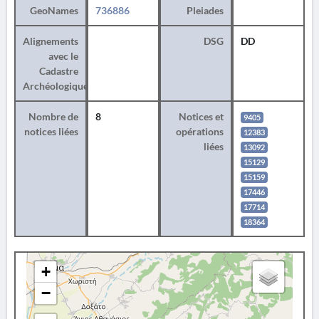
GeoNames
736886
Pleiades
Alignements
DSG
DD
avec le
Cadastre
Archéologique
Nombre de
8
Notices et
9405
notices liées
opérations
12383
liées
13092
15129
15159
17446
17714
18364
+
−