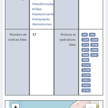
Μακεδονομάχου
Κόδρα,
Καραμπουρνάκι
Καλαμαριάς,
Θεσσαλονίκη
Nombre de
17
Notices et
392
582
notices liées
opérations
1229
2268
liées
2713
2938
3077
4589
9346
9347
9886
11112
11258
11259
13211
14421
15323
+