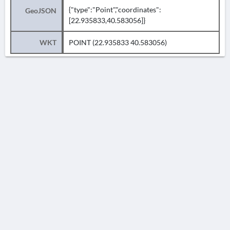
{"type":"Point","coordinates":
GeoJSON
[22.935833,40.583056]}
WKT
POINT (22.935833 40.583056)
AVERTISSEMENT
La Chronique des fouilles en ligne ne constitue en aucun cas une publication des
découvertes qui y sont signalées. L'EfA et la BSA ne peuvent délivrer de copie des