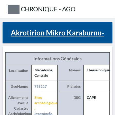
CHRONIQUE - AGO
Akrotirion Mikro Karaburnu-
Informations Générales
Macédoine
Nomos
Thessalonique
Localisation
Centrale
GeoNames
735117
Pleiades
Alignements
Sites
DSG
CAPE
avec le
archéologiques
Cadastre
:
Archéologique
Στρατόπεδο