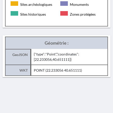
Sites archéologiques
Monuments
Sites historiques
Zones protégées
Géométrie :
{"type":"Point","coordinates":
GeoJSON
[22.233056,40.651111]}
WKT
POINT (22.233056 40.651111)