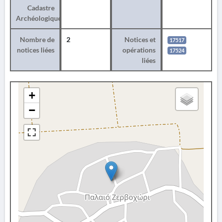
Cadastre
Archéologique
Nombre de
2
Notices et
17517
notices liées
opérations
17524
liées
+
−