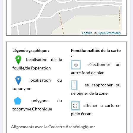
Leaflet
| ©
OpenStreetMap
Légende graphique :
Fonctionnalités de la carte
:
localisation de la
sélectionner un
fouille/de l'opération
autre fond de plan
localisation du
se rapprocher ou
toponyme
s'éloigner de la zone
polygone du
afficher la carte en
toponyme Chronique
plein écran
Alignements avec le Cadastre Archéologique :