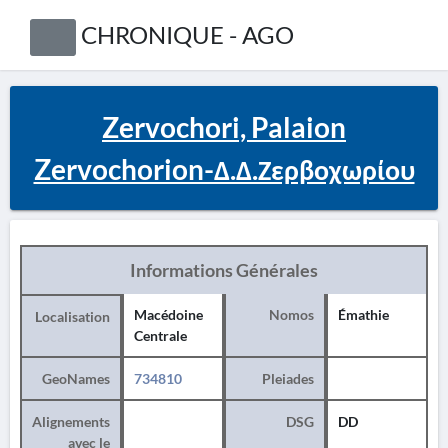
CHRONIQUE - AGO
Zervochori, Palaion
Zervochorion-Δ.Δ.Ζερβοχωρίου
Informations Générales
Macédoine
Nomos
Émathie
Localisation
Centrale
GeoNames
734810
Pleiades
Alignements
DSG
DD
avec le